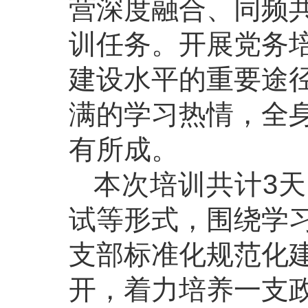
营深度融合、同频
训任务。开展党务
建设水平的重要途
满的学习热情，全
有所成。
本次培训共计3
试等形式，围绕学
支部标准化规范化
开，着力培养一支