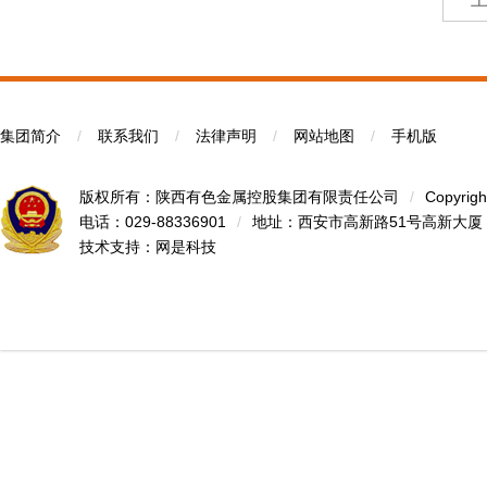
集团简介
/
联系我们
/
法律声明
/
网站地图
/
手机版
版权所有：陕西有色金属控股集团有限责任公司
/
Copyrigh
电话：029-88336901
/
地址：西安市高新路51号高新大厦
技术支持：
网是科技