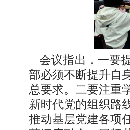
会议指出，一要
部必须不断提升自
总要求。二要注重
新时代党的组织路
推动基层党建各项