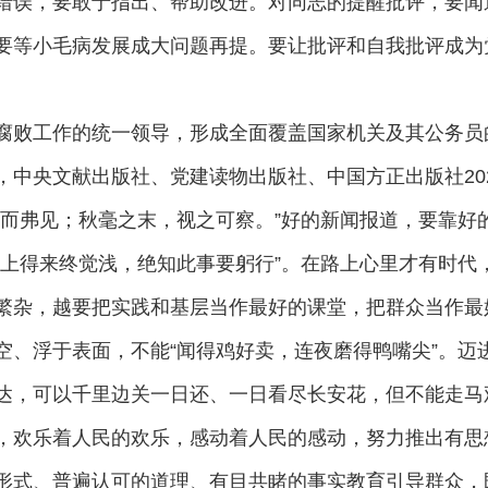
错误，要敢于指出、帮助改进。对同志的提醒批评，要闻
要等小毛病发展成大问题再提。要让批评和自我批评成为
败工作的统一领导，形成全面覆盖国家机关及其公务员的国
中央文献出版社、党建读物出版社、中国方正出版社2023年
背而弗见；秋毫之末，视之可察。”好的新闻报道，要靠好
纸上得来终觉浅，绝知此事要躬行”。在路上心里才有时代
繁杂，越要把实践和基层当作最好的课堂，把群众当作最
空、浮于表面，不能“闻得鸡好卖，连夜磨得鸭嘴尖”。迈
达，可以千里边关一日还、一日看尽长安花，但不能走马
，欢乐着人民的欢乐，感动着人民的感动，努力推出有思
形式、普遍认可的道理、有目共睹的事实教育引导群众，