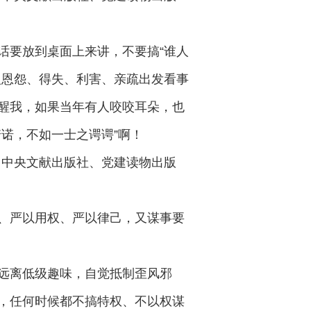
话要放到桌面上来讲，不要搞“谁人
人恩怨、得失、利害、亲疏出发看事
醒我，如果当年有人咬咬耳朵，也
诺，不如一士之谔谔”啊！
》，中央文献出版社、党建读物出版
、严以用权、严以律己，又谋事要
远离低级趣味，自觉抵制歪风邪
，任何时候都不搞特权、不以权谋