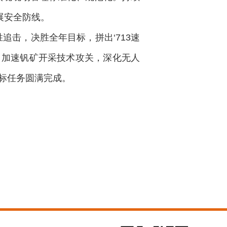
展安全防线。
追击，决胜全年目标，拼出‘713速
置，加速钒矿开采技术攻关，深化无人
标任务圆满完成。