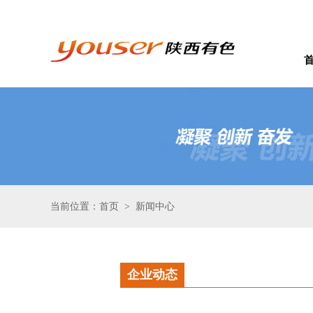
当前位置：首页
新闻中心
>
企业动态