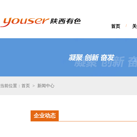
首页
/
关
当前位置：首页
新闻中心
>
企业动态