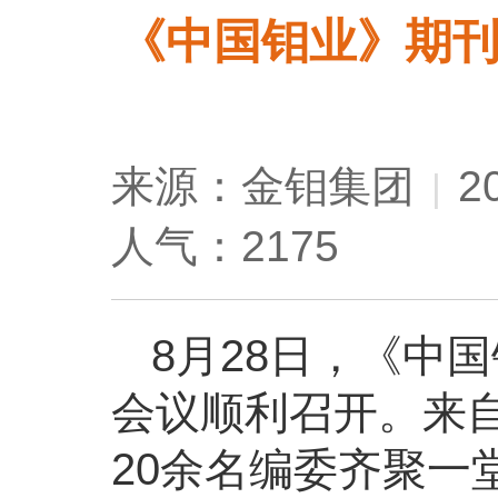
《中国钼业》期
来源：金钼集团
2
|
人气：2175
8月28日，《中
会议顺利召开。来
20余名编委齐聚一