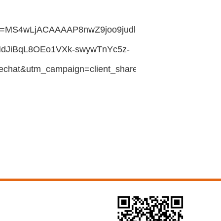
e_did=MS4wLjACAAAAP8nwZ9joo9judlcxC2V_0HdJiBqL8O
HdJiBqL8OEo1VXk-swywTnYc5z-
chat&utm_campaign=client_share&utm_medium=toutia