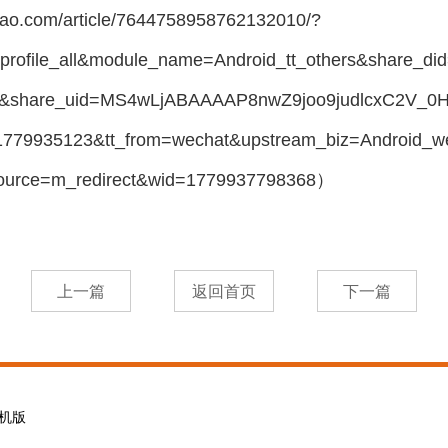
.com/article/7644758958762132010/?
=profile_all&module_name=Android_tt_others&shar
&share_uid=MS4wLjABAAAAP8nwZ9joo9judlcxC2V_0
79935123&tt_from=wechat&upstream_biz=Android_we
source=m_redirect&wid=1779937798368）
机版