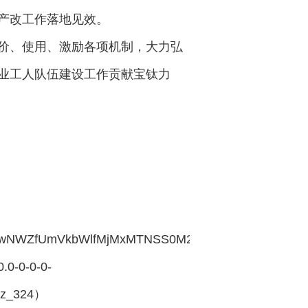
产改工作落地见效。
价、使用、激励各项机制，大力弘
业工人队伍建设工作贡献宝钛力
NWZfUmVkbWlfMjMxMTNSS0M2Qw%253D%253D&spsvi
0-0-0-0-
Xz_324）