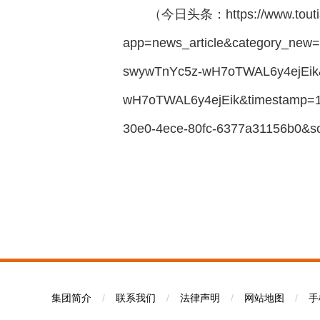
（今日头条：https://www.toutiao
app=news_article&category_new
swywTnYc5z-wH7oTWAL6y4ejEik
wH7oTWAL6y4ejEik&timestamp=17
30e0-4ece-80fc-6377a31156b0&
集团简介
/
联系我们
/
法律声明
/
网站地图
/
手