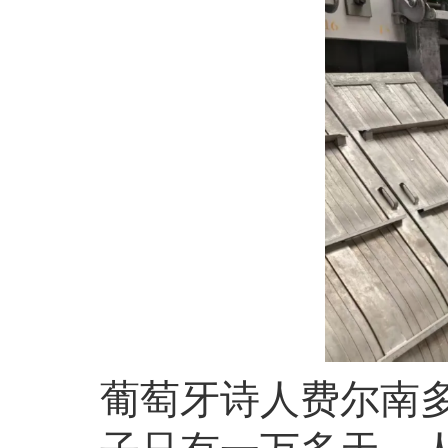
葡萄牙诗人费尔南多