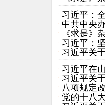
重要体现
营经济健
习近平：全
中共中央办
团结富裕
《求是》
义为基层
习近平：坚
推进高水
习近平关
新时代党
习近平在山
习近平关
转型发展上
八项规定
代化新篇
党的十八