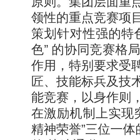
原则。集团层面重
领性的重点竞赛项
策划针对性强的特
色” 的协同竞赛格
作用，特别要求受
匠、技能标兵及技
能竞赛，以身作则
在激励机制上实现
精神荣誉”三位一体