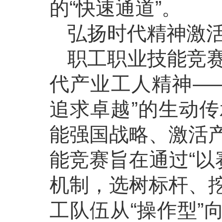
的“快速通道”。
弘扬时代精神激
职工职业技能竞
代产业工人精神—
追求卓越”的生动
能强国战略、激活
能竞赛旨在通过“以
机制，选树标杆、
工队伍从“操作型”