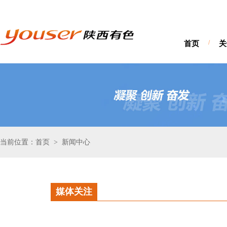
首页
/
关
当前位置：首页
新闻中心
>
媒体关注