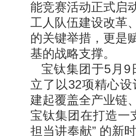
能竞赛活动正式启
工人队伍建设改革
的关键举措，更是
基的战略支撑。
宝钛集团于5月9
立了以32项精心
建起覆盖全产业链
宝钛集团在打造一
担当讲奉献” 的新