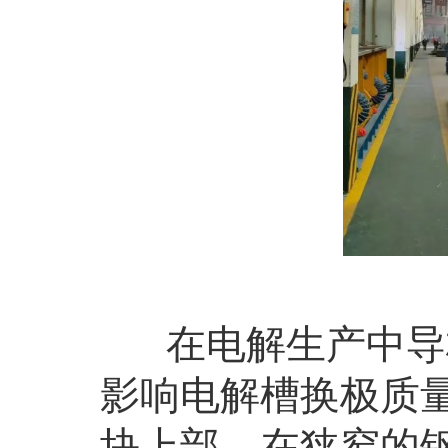
在电解生产中导杆
影响电解槽换极质
块上部，在狭窄的