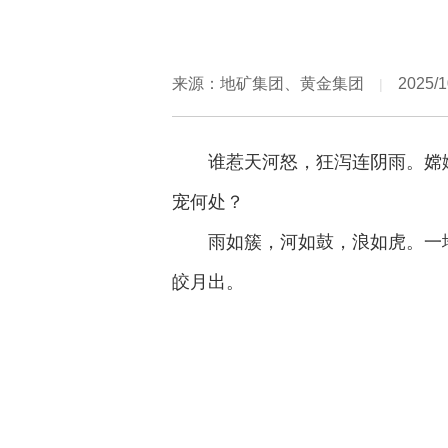
来源：地矿集团、黄金集团
2025/1
|
谁惹天河怒，狂泻连阴雨。嫦
宠何处？
雨如簇，河如鼓，浪如虎。一
皎月出。