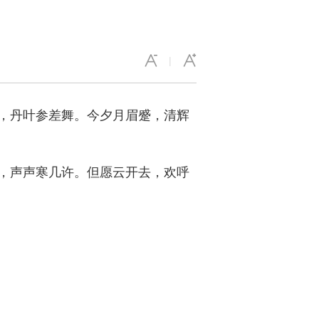
|
，丹叶参差舞。今夕月眉蹙，清辉
，声声寒几许。但愿云开去，欢呼