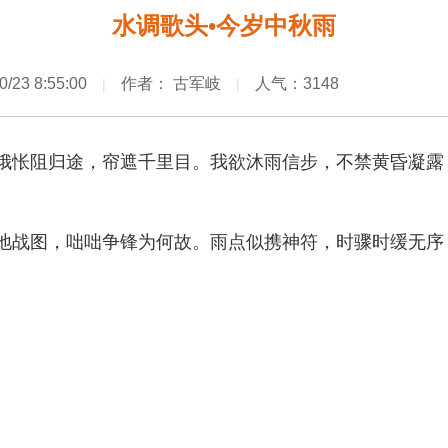
水调歌头•今岁中秋雨
0/23 8:55:00
作者： 古军岐
人气：3148
|
|
娥怅阻归途，帘遮千里目。我欲沐雨信步，不禁黄昏凝露
地战图，咄咄争锋为何故。雨点似携神符，时骤时缓无序