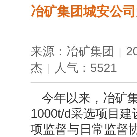
冶矿集团城安公司
来源：冶矿集团
2
|
杰
人气：5521
|
今年以来，冶矿
1000t/d采选项
项监督与日常监督协