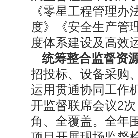
《零星工程管理办
度》《安全生产管
度体系建设及高效
统筹整合监督资
招投标、设备采购
运用贯通协同工作
开监督联席会议2
角、全覆盖。全年围
项目开展现场监督