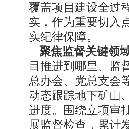
覆盖项目建设全过
实，作为重要切入
实纪律保障。
聚焦监督关键领
目推进到哪里、监
总办会、党总支会等
动态跟踪地下矿山
进度。围绕立项审
展监督检查，累计