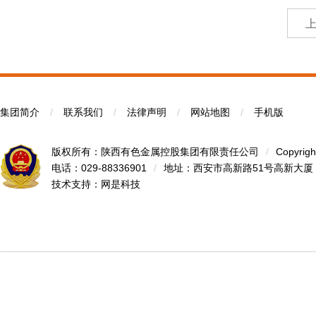
集团简介
/
联系我们
/
法律声明
/
网站地图
/
手机版
版权所有：陕西有色金属控股集团有限责任公司
/
Copyrigh
电话：029-88336901
/
地址：西安市高新路51号高新大厦
技术支持：
网是科技