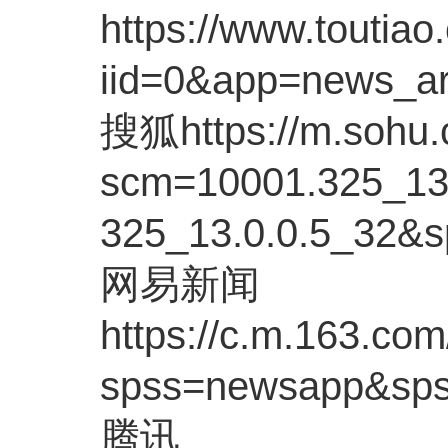
https://www.toutia
iid=0&app=news_a
搜狐https://m.sohu
scm=10001.325_13
325_13.0.0.5_32&
网易新闻
https://c.m.163.
spss=newsapp&s
腾讯