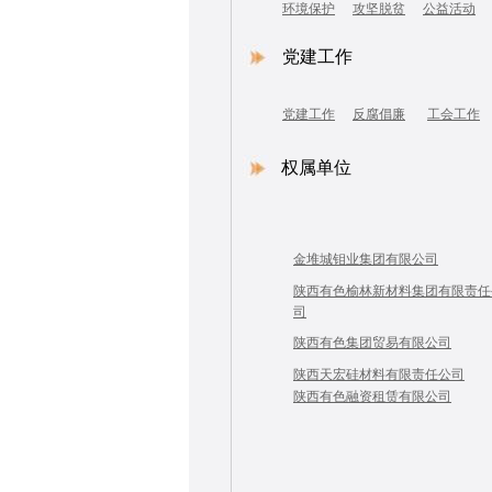
环境保护
攻坚脱贫
公益活动
党建工作
党建工作
反腐倡廉
工会工作
权属单位
金堆城钼业集团有限公司
陕西有色榆林新材料集团有限责任
司
陕西有色集团贸易有限公司
陕西天宏硅材料有限责任公司
陕西有色融资租赁有限公司