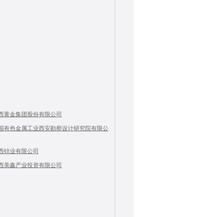
西黄金集团股份有限公司
国有色金属工业西安勘察设计研究院有限公
西锌业有限公司
西美鑫产业投资有限公司