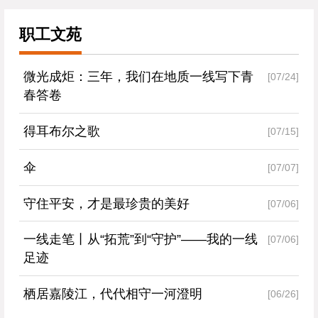
职工文苑
微光成炬：三年，我们在地质一线写下青
[07/24]
春答卷
得耳布尔之歌
[07/15]
伞
[07/07]
守住平安，才是最珍贵的美好
[07/06]
一线走笔丨从“拓荒”到“守护”——我的一线
[07/06]
足迹
栖居嘉陵江，代代相守一河澄明
[06/26]