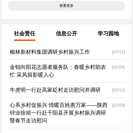
查看更多
社会责任
信息公开
学习园地
榆林新材料集团调研乡村振兴工作
[07/31]
金钼向阳花志愿者服务队：春暖乡村助农
[05/08]
忙 采风留影暖人心
牛虎明一行赴高家砭村走访慰问并调研
[02/10]
心系乡村促振兴 情暖百姓惠万家——陕西
[02/09]
锌业徐靖一行赴千阳县开展乡村振兴调研
暨春节走访慰问