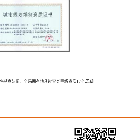
勘查队伍。全局拥有地质勘查类甲级资质17个,乙级
。