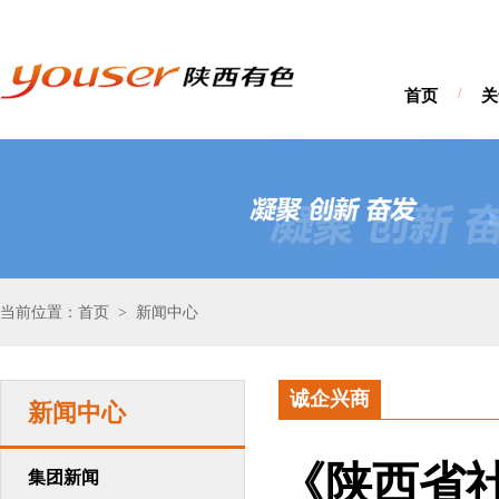
首页
/
关
当前位置：首页
新闻中心
>
诚企兴商
新闻中心
《陕西省
集团新闻