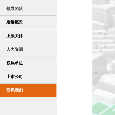
领导团队
发展愿景
上级关怀
人力资源
权属单位
上市公司
联系我们