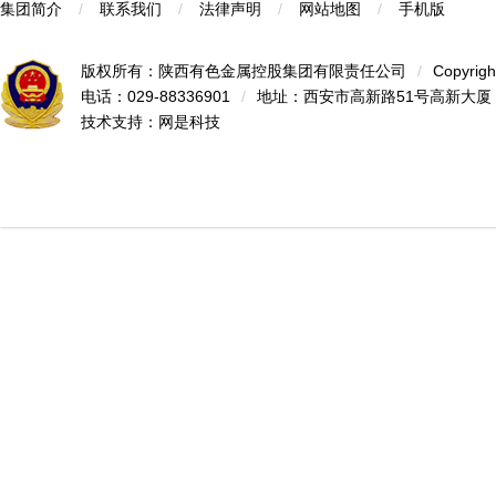
集团简介
/
联系我们
/
法律声明
/
网站地图
/
手机版
版权所有：陕西有色金属控股集团有限责任公司
/
Copyrigh
电话：029-88336901
/
地址：西安市高新路51号高新大厦
技术支持：
网是科技