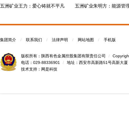
五洲矿业王力：爱心铸就不平凡
五洲矿业朱明方：能源管
的青春
的“台柱子”
集团简介
/
联系我们
/
法律声明
/
网站地图
/
手机版
版权所有：陕西有色金属控股集团有限责任公司
/
Copyrigh
电话：029-88336901
/
地址：西安市高新路51号高新大厦
技术支持：
网是科技