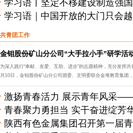
学习语丨坚定不移建设制造强国
学习语｜中国开放的大门只会越
共青团工作
金钼股份矿山分公司“大手拉小手”研学活动
为深入践行“奉献、友爱、互助、进步”的志愿精神，充分发挥共
月10日，金钼股份矿山分公司团委、文明委联合金堆教育集团，共
激扬青春活力 展示青年风采——陕西锌业
青春聚力勇担当 实干奋进绽芳华——金钼股份矿山分公司百花岭选钼一车间机
陕西有色金属集团召开第一届青年创新创效大赛启