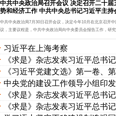
中共中央政治局召开会议 决定召开二十届
势和经济工作 中共中央总书记习近平主持
中共中央政治局7月30日召开会议，决定今年10月在北京召开
议，主要议程是，中共中央政治局向中央委员会报告工作，研究持
习近平在上海考察
《求是》杂志发表习近平总书记重要文章《
《习近平党建文选》第一卷、第
中央党的建设工作领导小组印发《关于学习贯
《求是》杂志发表习近平总书记重要文章《一
《求是》杂志发表习近平总书记重要文章《