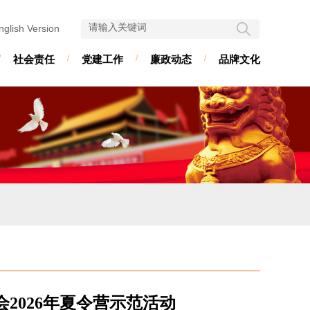
nglish Version
/
社会责任
/
党建工作
/
廉政动态
/
品牌文化
2026年夏令营示范活动