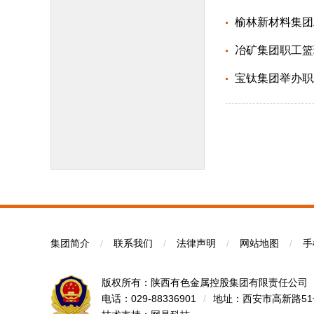
榆林新材料集团
冶矿集团职工篮
宝钛集团举办职
集团简介
/
联系我们
/
法律声明
/
网站地图
/
手
版权所有：陕西有色金属控股集团有限责任公司
电话：029-88336901
/
地址：西安市高新路5