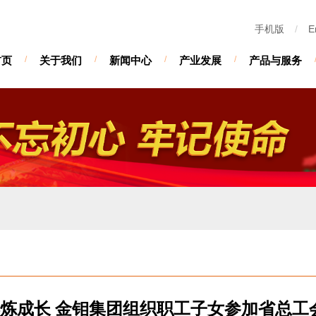
手机版
/
E
首页
/
关于我们
/
新闻中心
/
产业发展
/
产品与服务
淬炼成长 金钼集团组织职工子女参加省总工会