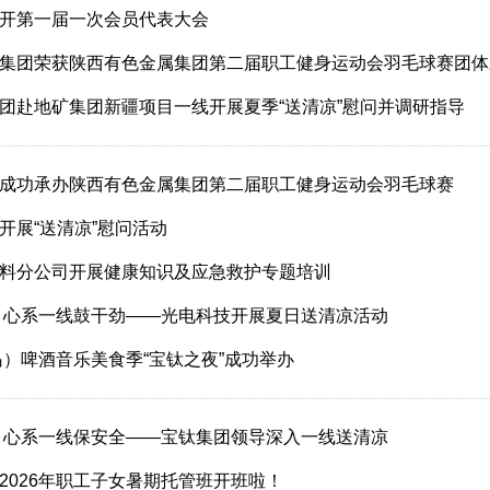
开第一届一次会员代表大会
集团荣获陕西有色金属集团第二届职工健身运动会羽毛球赛团体
团赴地矿集团新疆项目一线开展夏季“送清凉”慰问并调研指导
成功承办陕西有色金属集团第二届职工健身运动会羽毛球赛
开展“送清凉”慰问活动
料分公司开展健康知识及应急救护专题培训
 心系一线鼓干劲——光电科技开展夏日送清凉活动
青岛）啤酒音乐美食季“宝钛之夜”成功举办
 心系一线保安全——宝钛集团领导深入一线送清凉
2026年职工子女暑期托管班开班啦！