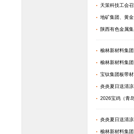
天策科技工会召
地矿集团、黄金
陕西有色金属集
榆林新材料集团
榆林新材料集团
宝钛集团板带材
炎炎夏日送清凉
2026宝鸡（
炎炎夏日送清凉
榆林新材料集团