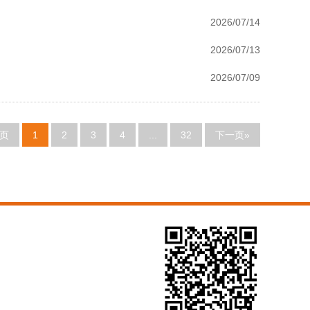
2026/07/14
2026/07/13
2026/07/09
一页
1
2
3
4
...
32
下一页»