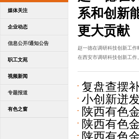
系和创新
媒体关注
更大贡献
企业动态
信息公开/通知公告
赵一德在调研科技创新工作
在西安市调研科技创新工作。
职工文苑
视频新闻
复盘查摆补
专题报道
小创新迸发
金属集团纪
陕西有色金
有色之窗
目斩获省“
进会
陕西有色
反馈
陕西有色