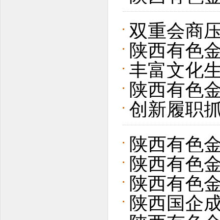
双重会商压
陕西有色
展——陕西
丰富文化生
轮巡察工
陕西有色金
西有色金
创新履职抓
第七次学
胜“十五五
陕西有色
工作会议
陕西有色金
陕西有色
会会议
陕西国企成
流