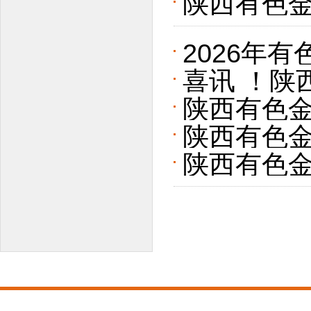
陕西有色
蓝图集中
座谈交流
2026年
喜讯 ！陕
专题培训
陕西有色
陕西有色
省制造业
陕西有色金
谈交流
技术进步