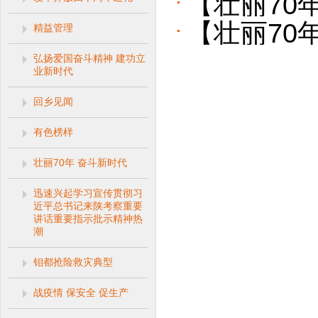
【壮丽70
走笔
【壮丽70
精益管理
进谱新篇
弘扬爱国奋斗精神 建功立
安岭林区
业新时代
限责任公司
回乡见闻
有色榜样
壮丽70年 奋斗新时代
迅速兴起学习宣传贯彻习
近平总书记来陕考察重要
讲话重要指示批示精神热
潮
钼都抢险救灾典型
战疫情 保安全 促生产