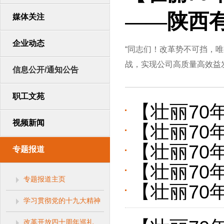
——陕西
媒体关注
企业动态
“同志们！改革势不可挡，
战，实现公司高质量高效益发展
信息公开/通知公告
职工文苑
【壮丽70
视频新闻
【壮丽70
航谱新篇
【壮丽70
专题报道
码
【壮丽70
歌——西
专题报道主页
【壮丽70
色榆林新
学习贯彻党的十九大精神
音——陕
改革开放四十周年巡礼