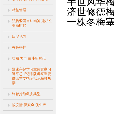
半世风华梅
济世修德梅
精益管理
梅系列报
一株冬梅塞
弘扬爱国奋斗精神 建功立
梅系列报
业新时代
梅系列报
回乡见闻
有色榜样
壮丽70年 奋斗新时代
迅速兴起学习宣传贯彻习
近平总书记来陕考察重要
讲话重要指示批示精神热
潮
钼都抢险救灾典型
战疫情 保安全 促生产