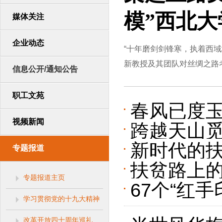
模”西北
媒体关注
企业动态
“十年磨剑剑锋寒，执着西域
新教授及其团队对丝绸之路考
信息公开/通知公告
职工文苑
春风已度玉
视频新闻
跨越天山觅
大学中亚
新时代的扶
专题报道
大学中亚
扶贫路上的
模”张雷威
专题报道主页
67个“红
模”张雷威
学习贯彻党的十九大精神
秦楷模”张
改革开放四十周年巡礼