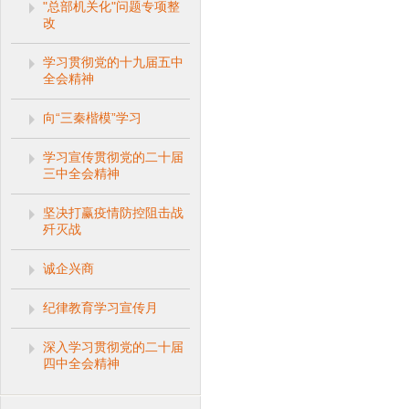
"总部机关化"问题专项整
改
学习贯彻党的十九届五中
全会精神
向“三秦楷模”学习
学习宣传贯彻党的二十届
三中全会精神
坚决打赢疫情防控阻击战
歼灭战
诚企兴商
纪律教育学习宣传月
深入学习贯彻党的二十届
四中全会精神