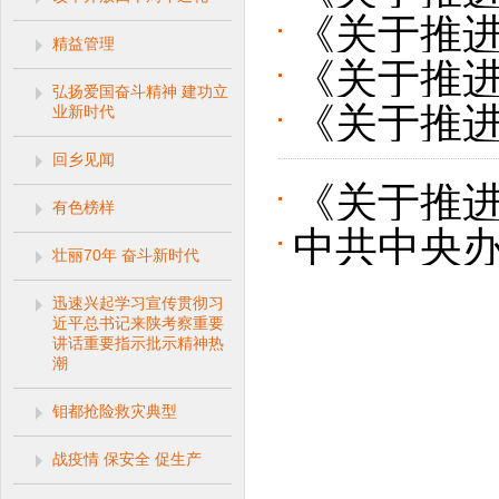
成新发展格
《关于推进
成新发展格
设的新里
精益管理
《关于推进
成新发展格
系建设，
弘扬爱国奋斗精神 建功立
《关于推进
业新时代
成新发展格
信用体系
回乡见闻
成新发展格
会信用体
《关于推进
有色榜样
双循环 信
中共中央办
成新发展格
壮丽70年 奋斗新时代
会信用体
设服务新
迅速兴起学习宣传贯彻习
近平总书记来陕考察重要
见》
讲话重要指示批示精神热
潮
钼都抢险救灾典型
战疫情 保安全 促生产