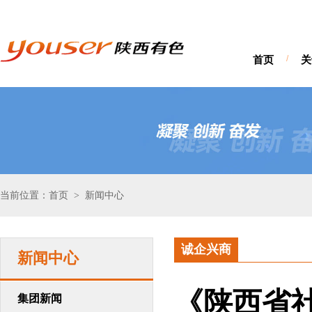
首页
/
关
当前位置：首页
新闻中心
>
诚企兴商
新闻中心
《陕西省
集团新闻